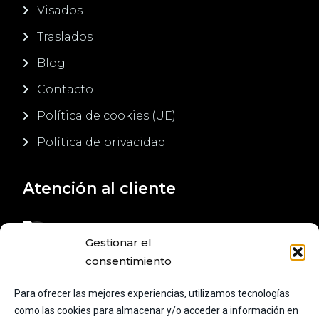
Visados
Traslados
Blog
Contacto
Política de cookies (UE)
Política de privacidad
Atención al cliente
+34 620 707 272
Gestionar el
+34 654 263 413
consentimiento
admin@viajestodoincluido.es
Para ofrecer las mejores experiencias, utilizamos tecnologías
como las cookies para almacenar y/o acceder a información en
Calle industria 159, 08025